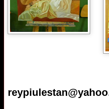
reypiulestan@yahoo