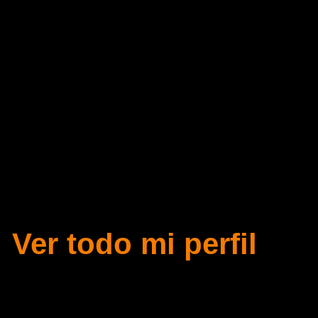
variadas Dimensiones 
Obras de Pintura, Esc
Instalación creadas a 
para recorrer el Campo
Tridimensional.
Ver todo mi perfil