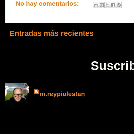
No hay comentarios:
Entradas más recientes
Suscrib
m.reypiulestan
La Espiral de La
dirige a que el Creado