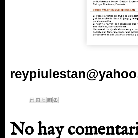
reypiulestan@yahoo
No hay comentari