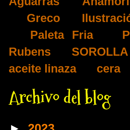
Aguarrás
(1)
Anamorf
(1)
Greco
(1)
Ilustraci
(1)
Paleta Fria
(1)
P
Rubens
(1)
SOROLLA
aceite linaza
(1)
cera
(
Archivo del blog
►
2023
(1)