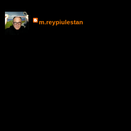
m.reypiulestan
La Espiral de La
dirige a que el Creado
variadas Dimensiones 
Obras de Pintura, Esc
Instalación creadas a 
para recorrer el Campo