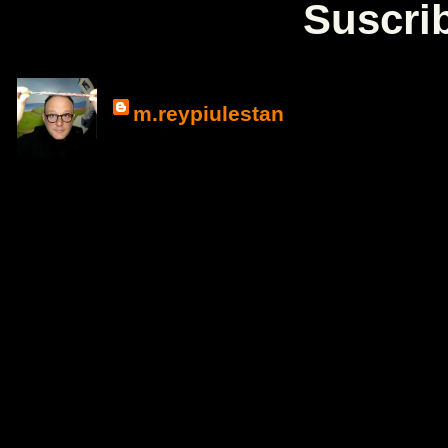
Suscrib
m.reypiulestan
La Espiral de La
dirige a que el Creado
variadas Dimensiones 
Obras de Pintura, Esc
Instalación creadas a 