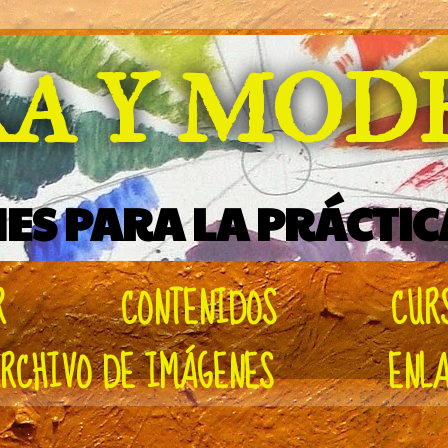
RA Y MO
ES PARA LA PRÁCTIC
R
CONTENIDOS
CUR
RCHIVO DE IMÁGENES
ENL