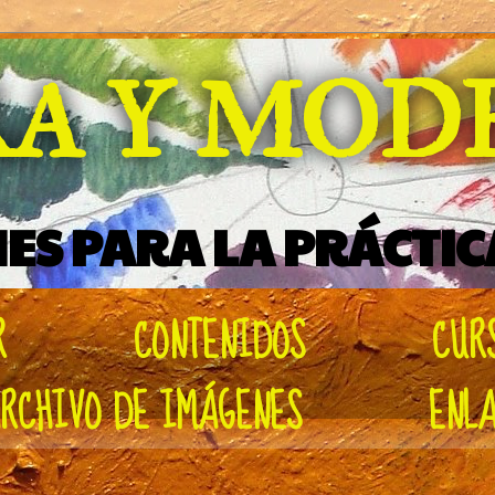
RA Y MO
ES PARA LA PRÁCTIC
R
CONTENIDOS
CUR
RCHIVO DE IMÁGENES
ENL