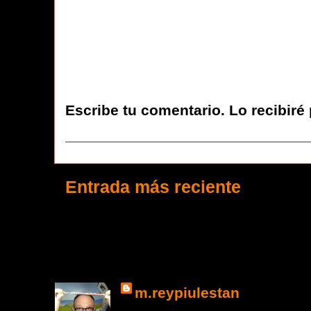
Escribe tu comentario. Lo recibiré
Entrada más reciente
m.reypiulestan