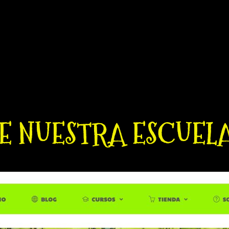
d es un Proyecto que se dirige a que el Crea
 Actividad Artística. Encontrará Obras de Pin
oja de Ruta Inicial para recorrer el Campo de
DE NUESTRA ESCUEL