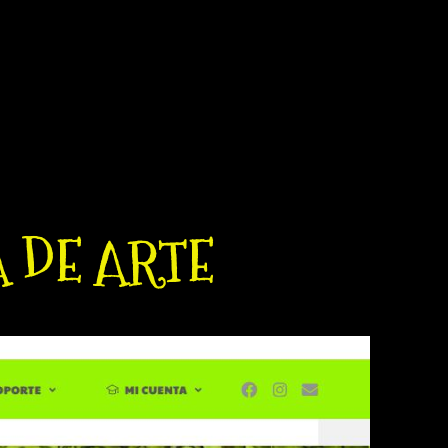
dor sea el Origen y el Motor en las
tura, Escultura, Fotografía, Vídeo e
 la Creatividad en el terreno Bi- y
A DE ARTE