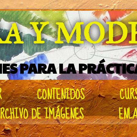
RA Y MO
ES PARA LA PRÁCTIC
R
CONTENIDOS
CUR
RCHIVO DE IMÁGENES
ENL